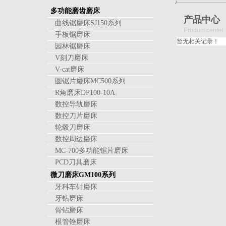
多功能磨齿磨床
产品中心
曲线锯磨床SJ150系列
Product center
手板锯磨床
暂无相关记录！
园林锯磨床
V刻刀磨床
V-cat磨床
圆锯片磨床MC500系列
R角磨床DP100-10A
数控导轨磨床
数控刀片磨床
轮毂刀磨床
数控周边磨床
MC-700多功能锯片磨床
PCD刀具磨床
微刀磨床GM100系列
牙科车针磨床
牙钻磨床
骨钻磨床
根管锉磨床