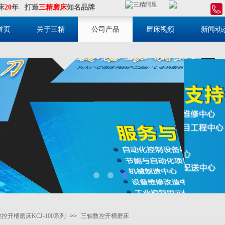
床
20
年 打造
三精磨床
知名品牌
首页
关于三精
公司产品
磨床视频
新闻动
数控开槽磨床KCJ-100系列
>>
三轴数控开槽磨床